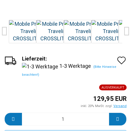
Lieferzeit:
A
1-3 Werktage
(Bitte Hinweise
d
beachten!)
M
AUSVERKAUFT
129,95 EUR
inkl. 20% MwSt. zzgl.
Versand