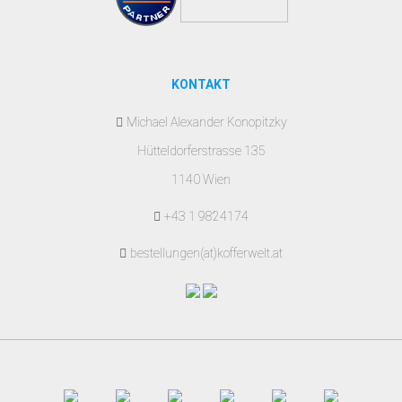
KONTAKT
Michael Alexander Konopitzky
Hütteldorferstrasse 135
1140 Wien
+43 1 9824174
bestellungen(at)kofferwelt.at