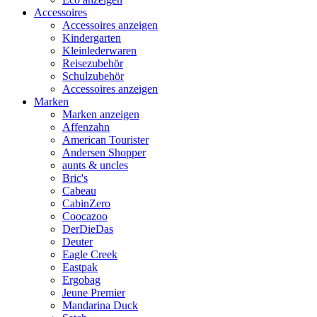
Accessoires
Accessoires anzeigen
Kindergarten
Kleinlederwaren
Reisezubehör
Schulzubehör
Accessoires anzeigen
Marken
Marken anzeigen
Affenzahn
American Tourister
Andersen Shopper
aunts & uncles
Bric's
Cabeau
CabinZero
Coocazoo
DerDieDas
Deuter
Eagle Creek
Eastpak
Ergobag
Jeune Premier
Mandarina Duck