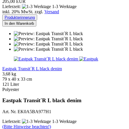
205,00 EUR
Lieferzeit:
1-3 Werktage
inkl. 20% MwSt. zzgl.
Versand
Produkterinnerung
In den Warenkorb
Eastpak Transit´R L black denim
3,68 kg
79 x 40 x 33 cm
121 Liter
Polyester
Eastpak Transit´R L black denim
Art. Nr. EK0A5BA977H1
Lieferzeit:
1-3 Werktage
(Bitte Hinweise beachten!)