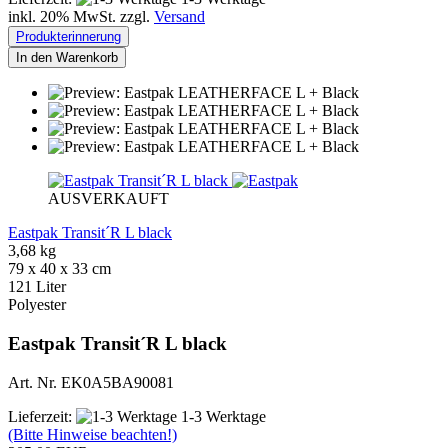
inkl. 20% MwSt. zzgl.
Versand
Produkterinnerung
In den Warenkorb
AUSVERKAUFT
Eastpak Transit´R L black
3,68 kg
79 x 40 x 33 cm
121 Liter
Polyester
Eastpak Transit´R L black
Art. Nr. EK0A5BA90081
Lieferzeit:
1-3 Werktage
(Bitte Hinweise beachten!)