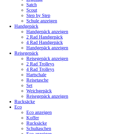
Satch
Scout
Step by Step
Schule anzeigen
Handgepäck
Handgepäck anzeigen
2 Rad Handgepäck
4 Rad Handgepäck
Handgepäck anzeigen
Reisegepäck
Reisegepäck anzeigen
2 Rad Trolleys
4 Rad Trolleys
Hartschale
Reisetasche
Set
Weichgepäck
Reisegepäck anzeigen
Rucksäcke
Eco
Eco anzeigen
Koffer
Rucksäcke
Schultaschen
Eco anzeigen