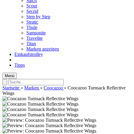
Satch
Scout
Secrid
Step by Step
Stratic
Thule
Samsonite
Travelite
Titan
Marken anzeigen
Einkaufstrolley
Tipps
Menü
Startseite
»
Marken
»
Coocazoo
»
Coocazoo Turnsack Reflective
Wings