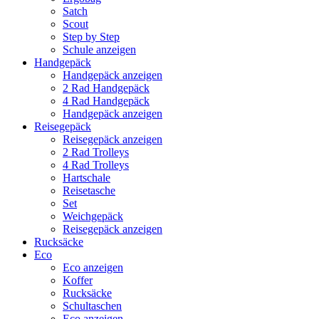
Satch
Scout
Step by Step
Schule anzeigen
Handgepäck
Handgepäck anzeigen
2 Rad Handgepäck
4 Rad Handgepäck
Handgepäck anzeigen
Reisegepäck
Reisegepäck anzeigen
2 Rad Trolleys
4 Rad Trolleys
Hartschale
Reisetasche
Set
Weichgepäck
Reisegepäck anzeigen
Rucksäcke
Eco
Eco anzeigen
Koffer
Rucksäcke
Schultaschen
Eco anzeigen