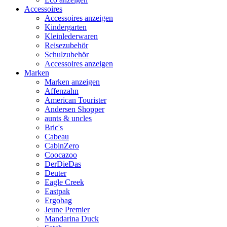
Accessoires
Accessoires anzeigen
Kindergarten
Kleinlederwaren
Reisezubehör
Schulzubehör
Accessoires anzeigen
Marken
Marken anzeigen
Affenzahn
American Tourister
Andersen Shopper
aunts & uncles
Bric's
Cabeau
CabinZero
Coocazoo
DerDieDas
Deuter
Eagle Creek
Eastpak
Ergobag
Jeune Premier
Mandarina Duck