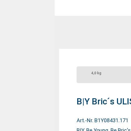
4,0 kg
B|Y Bric´s UL
Art.-Nr. B1Y08431.171
B|Y. Be Young. Be Bric's