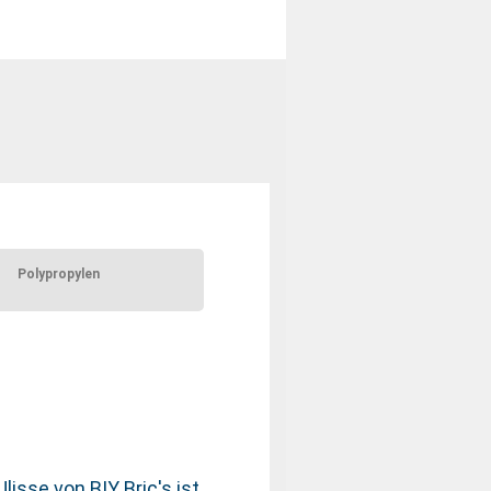
Polypropylen
Ulisse von B|Y Bric's ist