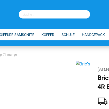
OIFFURE SAMSONITE
KOFFER
SCHULE
HANDGEPÄCK
EINKAUFSTROLLEY
TIPPS
Exp. 71 mango
(Art.N
Bric
4R 