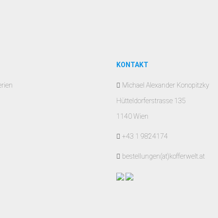
KONTAKT
erien
Michael Alexander Konopitzky
Hütteldorferstrasse 135
1140 Wien
+43 1 9824174
bestellungen(at)kofferwelt.at