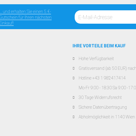
... und erhalten Sie einen 5 €-
Gutschein für Ihren nächsten
Einkauf!
IHRE VORTEILE BEIM KAUF
Hohe Verfügbarkeit
Gratisversand (ab 50 EUR) nac
Hotline +43 1 982417414
Mo-Fr 9:00 - 18:30 Sa 9:00 -17:
30 Tage Widerrufsrecht
Sichere Datenübertragung
Abholmöglichkeit in 1140 Wien