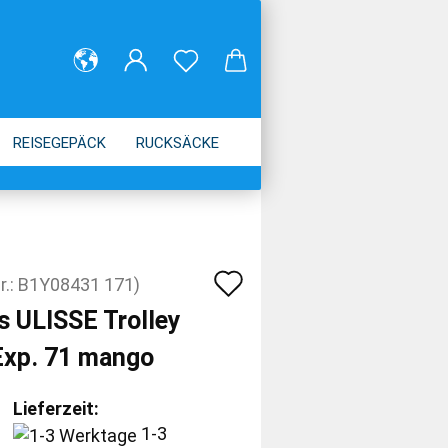
REISEGEPÄCK
RUCKSÄCKE
Auf
r.:
B1Y08431 171
)
den
s ULISSE Trolley
Merkzettel
Exp. 71 mango
Lieferzeit:
1-3