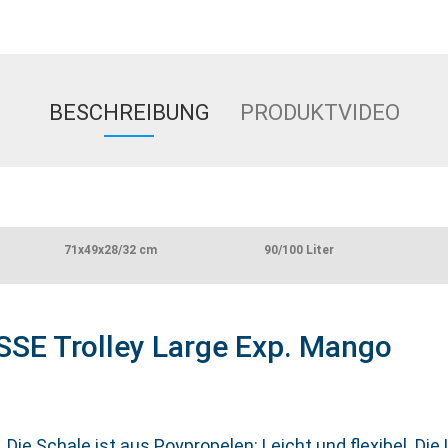
BESCHREIBUNG
PRODUKTVIDEO
71x49x28/32 cm
90/100 Liter
ISSE Trolley Large Exp. Mango
. Die Schale ist aus Poypropelen: Leicht und flexibel. Die 