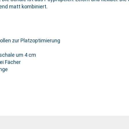
end matt kombiniert.
ollen zur Platzoptimierung
tschale um 4 cm
ei Fächer
änge