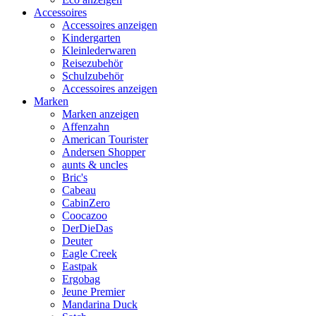
Accessoires
Accessoires anzeigen
Kindergarten
Kleinlederwaren
Reisezubehör
Schulzubehör
Accessoires anzeigen
Marken
Marken anzeigen
Affenzahn
American Tourister
Andersen Shopper
aunts & uncles
Bric's
Cabeau
CabinZero
Coocazoo
DerDieDas
Deuter
Eagle Creek
Eastpak
Ergobag
Jeune Premier
Mandarina Duck