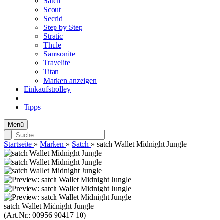
Satch
Scout
Secrid
Step by Step
Stratic
Thule
Samsonite
Travelite
Titan
Marken anzeigen
Einkaufstrolley
Tipps
Menü
Startseite
»
Marken
»
Satch
»
satch Wallet Midnight Jungle
satch Wallet Midnight Jungle
(Art.Nr.:
00956 90417 10
)