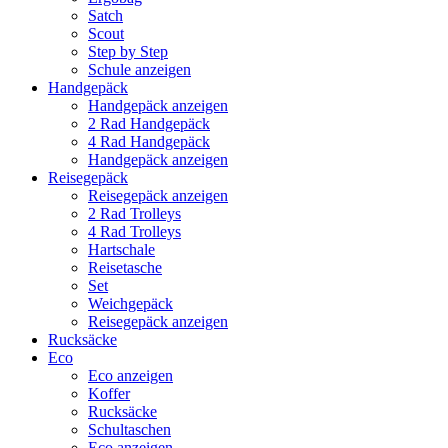
Satch
Scout
Step by Step
Schule anzeigen
Handgepäck
Handgepäck anzeigen
2 Rad Handgepäck
4 Rad Handgepäck
Handgepäck anzeigen
Reisegepäck
Reisegepäck anzeigen
2 Rad Trolleys
4 Rad Trolleys
Hartschale
Reisetasche
Set
Weichgepäck
Reisegepäck anzeigen
Rucksäcke
Eco
Eco anzeigen
Koffer
Rucksäcke
Schultaschen
Eco anzeigen