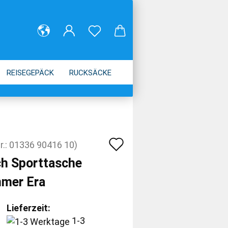
REISEGEPÄCK
RUCKSÄCKE
Auf
r.:
01336 90416 10
)
den
ch Sporttasche
Merkzettel
mer Era
Lieferzeit:
1-3