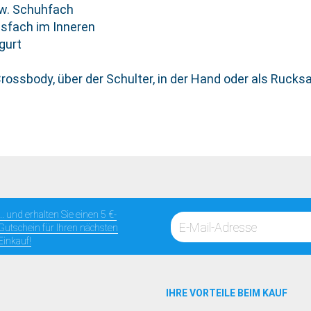
zw. Schuhfach
ssfach im Inneren
gurt
Crossbody, über der Schulter, in der Hand oder als Rucks
... und erhalten Sie einen 5 €-
Gutschein für Ihren nächsten
Einkauf!
IHRE VORTEILE BEIM KAUF