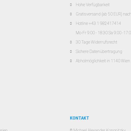
Hohe Verfügbarkeit
Gratisversand (ab 50 EUR) nac
Hotline +43 1 982417414
Mo-Fr 9:00 - 18:30 Sa 9:00 -17:
30 Tage Widerrufsrecht
Sichere Datenübertragung
Abholmöglichkeit in 1140 Wien
KONTAKT
erien
Michael Alexander Konopitzky