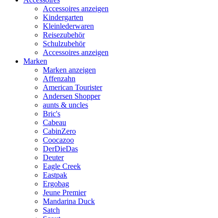
Accessoires anzeigen
Kindergarten
Kleinlederwaren
Reisezubehör
Schulzubehör
Accessoires anzeigen
Marken
Marken anzeigen
Affenzahn
American Tourister
Andersen Shopper
aunts & uncles
Bric's
Cabeau
CabinZero
Coocazoo
DerDieDas
Deuter
Eagle Creek
Eastpak
Ergobag
Jeune Premier
Mandarina Duck
Satch