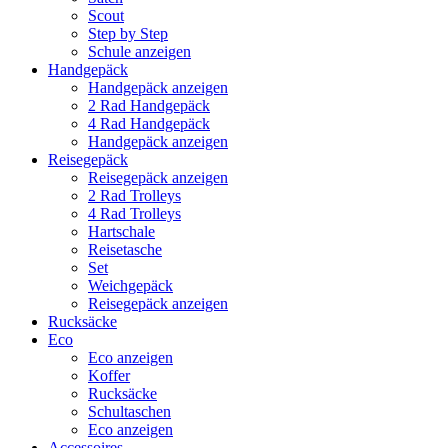
Scout
Step by Step
Schule anzeigen
Handgepäck
Handgepäck anzeigen
2 Rad Handgepäck
4 Rad Handgepäck
Handgepäck anzeigen
Reisegepäck
Reisegepäck anzeigen
2 Rad Trolleys
4 Rad Trolleys
Hartschale
Reisetasche
Set
Weichgepäck
Reisegepäck anzeigen
Rucksäcke
Eco
Eco anzeigen
Koffer
Rucksäcke
Schultaschen
Eco anzeigen
Accessoires