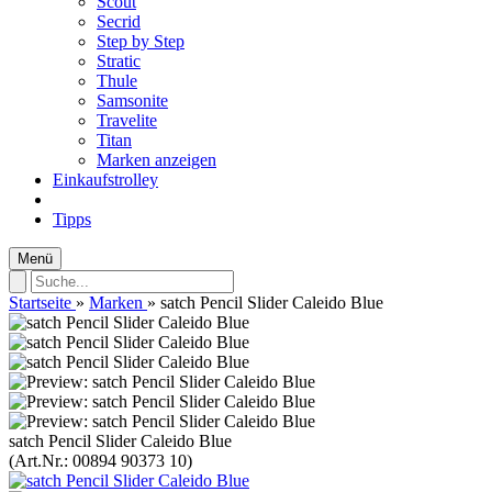
Scout
Secrid
Step by Step
Stratic
Thule
Samsonite
Travelite
Titan
Marken anzeigen
Einkaufstrolley
Tipps
Menü
Startseite
»
Marken
»
satch Pencil Slider Caleido Blue
satch Pencil Slider Caleido Blue
(Art.Nr.:
00894 90373 10
)