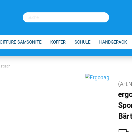
OIFFURE SAMSONITE
KOFFER
SCHULE
HANDGEPÄCK
EINKAUFSTROLLEY
TIPPS
astisch
(Art.N
erg
Spo
Bär