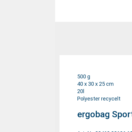
500 g
40 x 30 x 25 cm
20l
Polyester recycelt
ergobag Spor