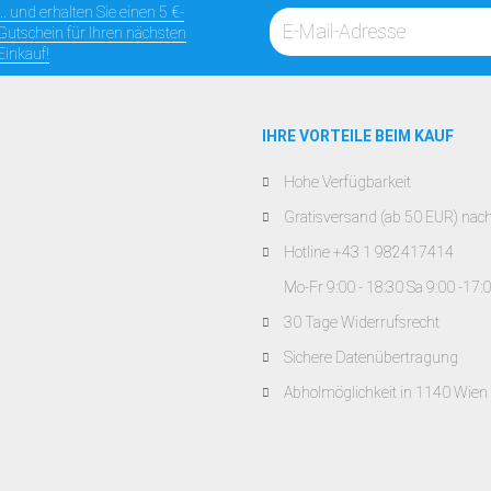
... und erhalten Sie einen 5 €-
Gutschein für Ihren nächsten
Einkauf!
IHRE VORTEILE BEIM KAUF
Hohe Verfügbarkeit
Gratisversand (ab 50 EUR) nac
Hotline +43 1 982417414
Mo-Fr 9:00 - 18:30 Sa 9:00 -17:
30 Tage Widerrufsrecht
Sichere Datenübertragung
Abholmöglichkeit in 1140 Wien