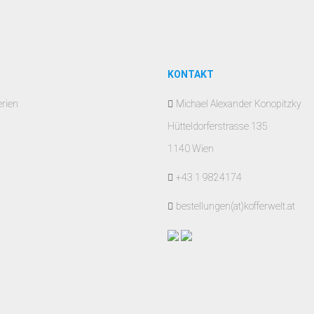
KONTAKT
erien
Michael Alexander Konopitzky
Hütteldorferstrasse 135
1140 Wien
+43 1 9824174
bestellungen(at)kofferwelt.at