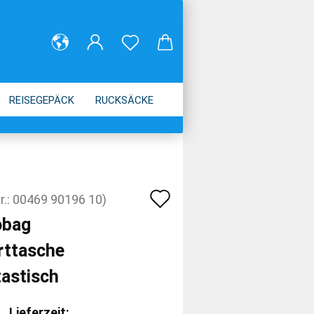
REISEGEPÄCK
RUCKSÄCKE
Auf
r.:
00469 90196 10
)
den
obag
Merkzettel
rttasche
tastisch
Lieferzeit: