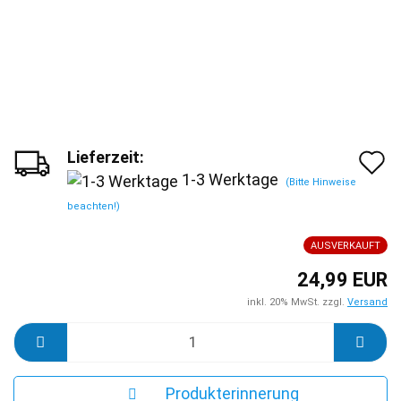
Lieferzeit:
A
1-3 Werktage
(Bitte Hinweise
d
beachten!)
M
AUSVERKAUFT
24,99 EUR
inkl. 20% MwSt. zzgl.
Versand
Produkterinnerung