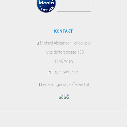
KONTAKT
Michael Alexander Konopitzky
Hütteldorferstrasse 135
1140 Wien
+43 1 9824174
bestellungen(at)kofferwelt.at