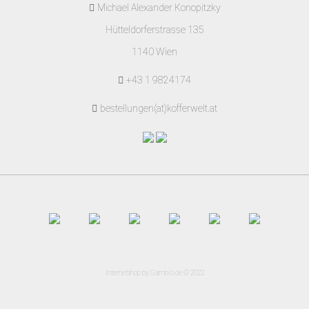
Michael Alexander Konopitzky
Hütteldorferstrasse 135
1140 Wien
+43 1 9824174
bestellungen(at)kofferwelt.at
Internetshop
by Gambio.de © 2022