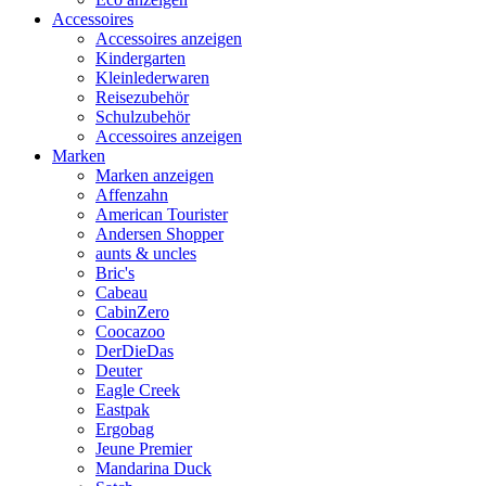
Accessoires
Accessoires anzeigen
Kindergarten
Kleinlederwaren
Reisezubehör
Schulzubehör
Accessoires anzeigen
Marken
Marken anzeigen
Affenzahn
American Tourister
Andersen Shopper
aunts & uncles
Bric's
Cabeau
CabinZero
Coocazoo
DerDieDas
Deuter
Eagle Creek
Eastpak
Ergobag
Jeune Premier
Mandarina Duck