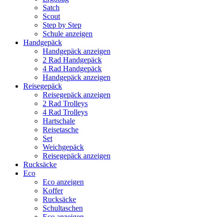
Satch
Scout
Step by Step
Schule anzeigen
Handgepäck
Handgepäck anzeigen
2 Rad Handgepäck
4 Rad Handgepäck
Handgepäck anzeigen
Reisegepäck
Reisegepäck anzeigen
2 Rad Trolleys
4 Rad Trolleys
Hartschale
Reisetasche
Set
Weichgepäck
Reisegepäck anzeigen
Rucksäcke
Eco
Eco anzeigen
Koffer
Rucksäcke
Schultaschen
Eco anzeigen