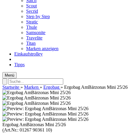
Satch
Scout
Secrid
Step by Step
Stratic
Thule
Samsonite
Travelite
Titan
Marken anzeigen
Einkaufstrolley
Tipps
Menü
Startseite
»
Marken
»
Ergobag
»
Ergobag AmBärzonas Mini 25/26
Ergobag AmBärzonas Mini 25/26
(Art.Nr.:
01267 90361 10
)