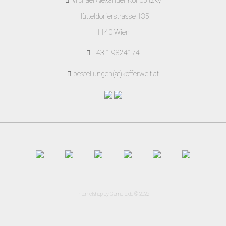
Michael Alexander Konopitzky
Hütteldorferstrasse 135
1140 Wien
+43 1 9824174
bestellungen(at)kofferwelt.at
Internetshop
by Gambio.de © 2022