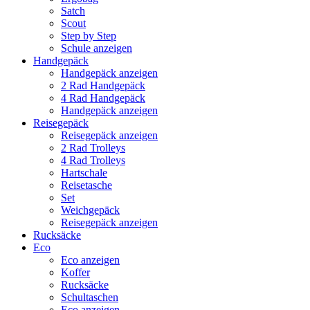
Satch
Scout
Step by Step
Schule anzeigen
Handgepäck
Handgepäck anzeigen
2 Rad Handgepäck
4 Rad Handgepäck
Handgepäck anzeigen
Reisegepäck
Reisegepäck anzeigen
2 Rad Trolleys
4 Rad Trolleys
Hartschale
Reisetasche
Set
Weichgepäck
Reisegepäck anzeigen
Rucksäcke
Eco
Eco anzeigen
Koffer
Rucksäcke
Schultaschen
Eco anzeigen