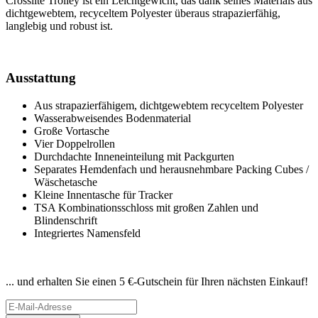
Crosslite Trolley ist ein Leichtgewicht, das dank seines Materials aus
dichtgewebtem, recyceltem Polyester überaus strapazierfähig,
langlebig und robust ist.
Ausstattung
Aus strapazierfähigem, dichtgewebtem recyceltem Polyester
Wasserabweisendes Bodenmaterial
Große Vortasche
Vier Doppelrollen
Durchdachte Inneneinteilung mit Packgurten
Separates Hemdenfach und herausnehmbare Packing Cubes /
Wäschetasche
Kleine Innentasche für Tracker
TSA Kombinationsschloss mit großen Zahlen und
Blindenschrift
Integriertes Namensfeld
Newsletter abonnieren
... und erhalten Sie einen 5 €-Gutschein für Ihren nächsten Einkauf!