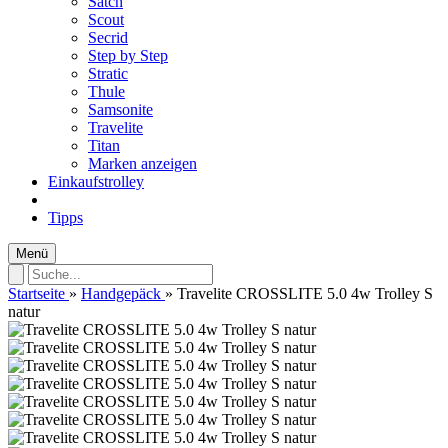
Satch
Scout
Secrid
Step by Step
Stratic
Thule
Samsonite
Travelite
Titan
Marken anzeigen
Einkaufstrolley
Tipps
Menü
Startseite
»
Handgepäck
»
Travelite CROSSLITE 5.0 4w Trolley S
natur