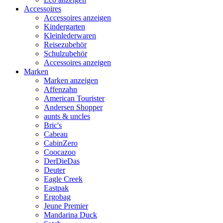
Accessoires
Accessoires anzeigen
Kindergarten
Kleinlederwaren
Reisezubehör
Schulzubehör
Accessoires anzeigen
Marken
Marken anzeigen
Affenzahn
American Tourister
Andersen Shopper
aunts & uncles
Bric's
Cabeau
CabinZero
Coocazoo
DerDieDas
Deuter
Eagle Creek
Eastpak
Ergobag
Jeune Premier
Mandarina Duck