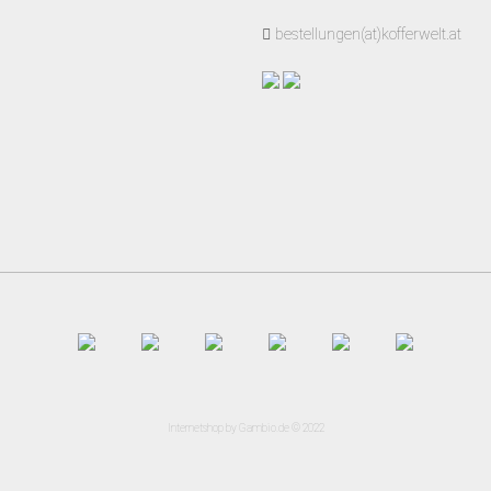
bestellungen(at)kofferwelt.at
Internetshop
by Gambio.de © 2022