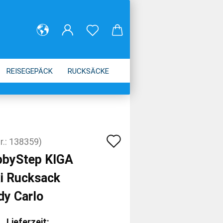
REISEGEPÄCK
RUCKSÄCKE
Auf
r.:
138359
)
den
pbyStep KIGA
Merkzettel
i Rucksack
dy Carlo
Lieferzeit: