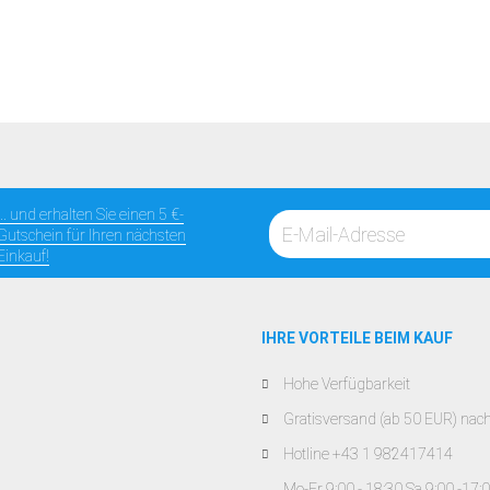
... und erhalten Sie einen 5 €-
Gutschein für Ihren nächsten
Einkauf!
IHRE VORTEILE BEIM KAUF
Hohe Verfügbarkeit
Gratisversand (ab 50 EUR) nac
Hotline +43 1 982417414
Mo-Fr 9:00 - 18:30 Sa 9:00 -17: