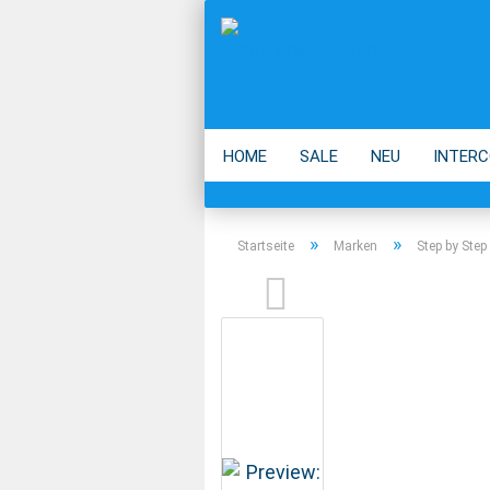
HOME
SALE
NEU
INTERC
ECO
ACCESSOIRES
MARKEN
»
»
Startseite
Marken
Step by Step