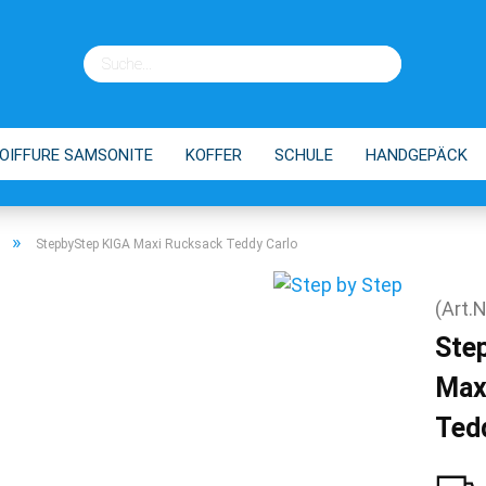
OIFFURE SAMSONITE
KOFFER
SCHULE
HANDGEPÄCK
EINKAUFSTROLLEY
TIPPS
»
StepbyStep KIGA Maxi Rucksack Teddy Carlo
(Art.N
Ste
Max
Ted