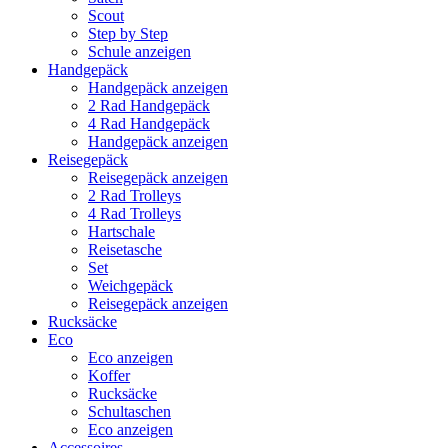
Scout
Step by Step
Schule anzeigen
Handgepäck
Handgepäck anzeigen
2 Rad Handgepäck
4 Rad Handgepäck
Handgepäck anzeigen
Reisegepäck
Reisegepäck anzeigen
2 Rad Trolleys
4 Rad Trolleys
Hartschale
Reisetasche
Set
Weichgepäck
Reisegepäck anzeigen
Rucksäcke
Eco
Eco anzeigen
Koffer
Rucksäcke
Schultaschen
Eco anzeigen
Accessoires