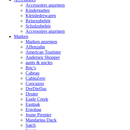
Accessoires anzeigen
Kindergarten
Kleinlederwaren
Reisezubehör
Schulzubehör
Accessoires anzeigen
Marken
Marken anzeigen
Affenzahn
American Tourister
Andersen Shopper
aunts & uncles
Bric's
Cabeau
CabinZero
Coocazoo
DerDieDas
Deuter
Eagle Creek
Eastpak
Ergobag
Jeune Premier
Mandarina Duck
Satch