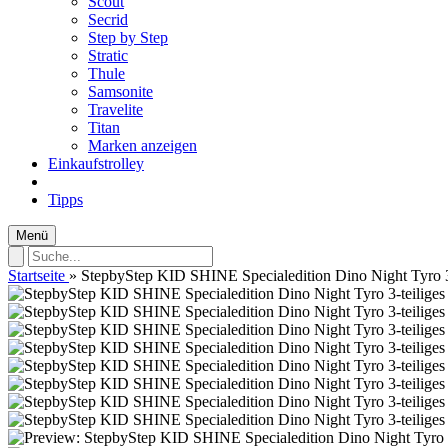
Scout
Secrid
Step by Step
Stratic
Thule
Samsonite
Travelite
Titan
Marken anzeigen
Einkaufstrolley
Tipps
Menü
Startseite
»
StepbyStep KID SHINE Specialedition Dino Night Tyro 3-