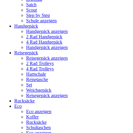
Satch
Scout
Step by Step
Schule anzeigen
Handgepäck
Handgepäck anzeigen
2 Rad Handgepäck
4 Rad Handgepäck
Handgepäck anzeigen
Reisegepäck
Reisegepäck anzeigen
2 Rad Trolleys
4 Rad Trolleys
Hartschale
Reisetasche
Set
Weichgepäck
Reisegepäck anzeigen
Rucksäcke
Eco
Eco anzeigen
Koffer
Rucksäcke
Schultaschen
Eco anzeigen