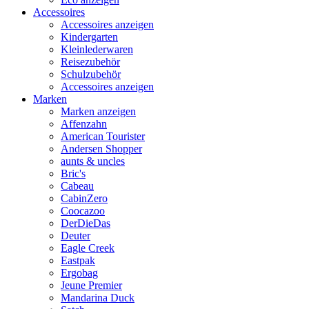
Accessoires
Accessoires anzeigen
Kindergarten
Kleinlederwaren
Reisezubehör
Schulzubehör
Accessoires anzeigen
Marken
Marken anzeigen
Affenzahn
American Tourister
Andersen Shopper
aunts & uncles
Bric's
Cabeau
CabinZero
Coocazoo
DerDieDas
Deuter
Eagle Creek
Eastpak
Ergobag
Jeune Premier
Mandarina Duck