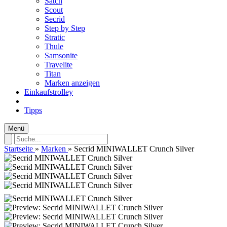
Satch
Scout
Secrid
Step by Step
Stratic
Thule
Samsonite
Travelite
Titan
Marken anzeigen
Einkaufstrolley
Tipps
Menü
Startseite
»
Marken
»
Secrid MINIWALLET Crunch Silver