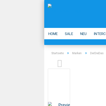
HOME
SALE
NEU
INTERC
ECO
ACCESSOIRES
MARKEN
»
»
Startseite
Marken
DerDieDas