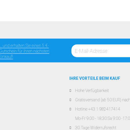
... und erhalten Sie einen 5 €-
Gutschein für Ihren nächsten
Einkauf!
IHRE VORTEILE BEIM KAUF
Hohe Verfügbarkeit
Gratisversand (ab 50 EUR) nac
Hotline +43 1 982417414
Mo-Fr 9:00 - 18:30 Sa 9:00 -17:
30 Tage Widerrufsrecht