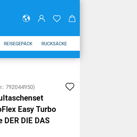
REISEGEPÄCK
RUCKSÄCKE
Auf
r.:
792044950
)
den
ultaschenset
Merkzettel
oFlex Easy Turbo
e DER DIE DAS