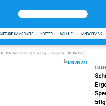
OIFFURE SAMSONITE
KOFFER
SCHULE
HANDGEPÄCK
EINKAUFSTROLLEY
TIPPS
»
Schultaschenset ErgoFlex Easy Turbo Spee DER DIE DAS 5tlg
(Art.N
Sch
Erg
Spe
5tlg