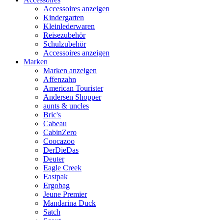
Accessoires anzeigen
Kindergarten
Kleinlederwaren
Reisezubehör
Schulzubehör
Accessoires anzeigen
Marken
Marken anzeigen
Affenzahn
American Tourister
Andersen Shopper
aunts & uncles
Bric's
Cabeau
CabinZero
Coocazoo
DerDieDas
Deuter
Eagle Creek
Eastpak
Ergobag
Jeune Premier
Mandarina Duck
Satch