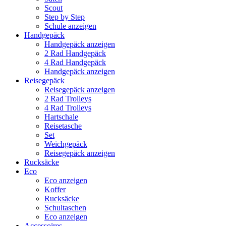
Scout
Step by Step
Schule anzeigen
Handgepäck
Handgepäck anzeigen
2 Rad Handgepäck
4 Rad Handgepäck
Handgepäck anzeigen
Reisegepäck
Reisegepäck anzeigen
2 Rad Trolleys
4 Rad Trolleys
Hartschale
Reisetasche
Set
Weichgepäck
Reisegepäck anzeigen
Rucksäcke
Eco
Eco anzeigen
Koffer
Rucksäcke
Schultaschen
Eco anzeigen
Accessoires