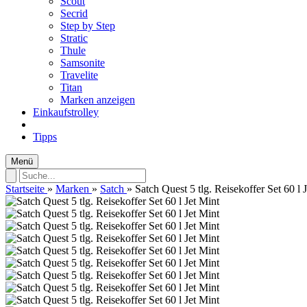
Scout
Secrid
Step by Step
Stratic
Thule
Samsonite
Travelite
Titan
Marken anzeigen
Einkaufstrolley
Tipps
Menü
Startseite
»
Marken
»
Satch
»
Satch Quest 5 tlg. Reisekoffer Set 60 l 