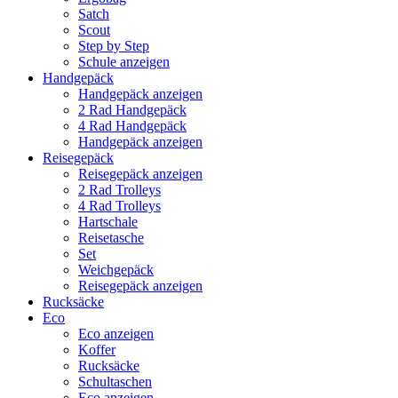
Satch
Scout
Step by Step
Schule anzeigen
Handgepäck
Handgepäck anzeigen
2 Rad Handgepäck
4 Rad Handgepäck
Handgepäck anzeigen
Reisegepäck
Reisegepäck anzeigen
2 Rad Trolleys
4 Rad Trolleys
Hartschale
Reisetasche
Set
Weichgepäck
Reisegepäck anzeigen
Rucksäcke
Eco
Eco anzeigen
Koffer
Rucksäcke
Schultaschen
Eco anzeigen