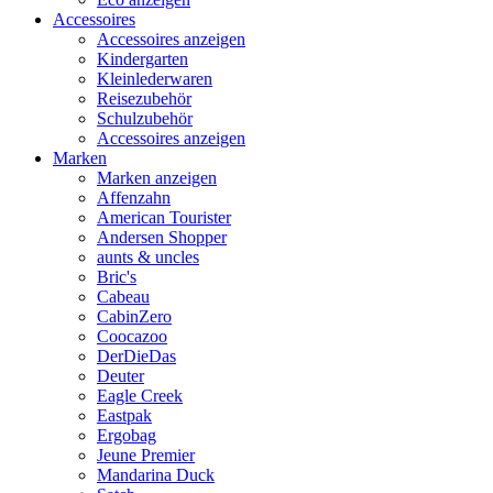
Accessoires
Accessoires anzeigen
Kindergarten
Kleinlederwaren
Reisezubehör
Schulzubehör
Accessoires anzeigen
Marken
Marken anzeigen
Affenzahn
American Tourister
Andersen Shopper
aunts & uncles
Bric's
Cabeau
CabinZero
Coocazoo
DerDieDas
Deuter
Eagle Creek
Eastpak
Ergobag
Jeune Premier
Mandarina Duck