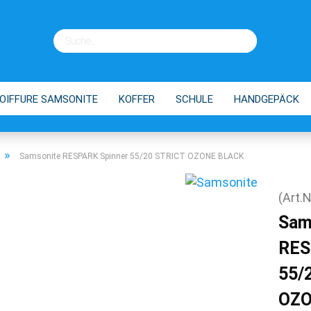
OIFFURE SAMSONITE
KOFFER
SCHULE
HANDGEPÄCK
EINKAUFSTROLLEY
TIPPS
»
Samsonite RESPARK Spinner 55/20 STRICT OZONE BLACK
(Art.N
Sam
RES
55/
OZO