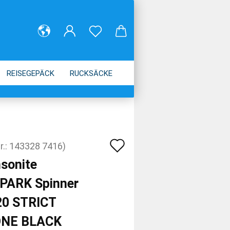
REISEGEPÄCK
RUCKSÄCKE
Auf
r.:
143328 7416
)
den
sonite
Merkzettel
PARK Spinner
20 STRICT
NE BLACK