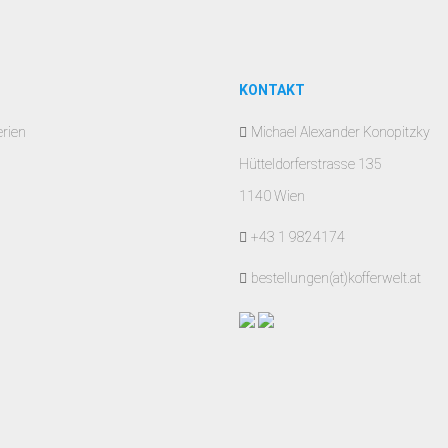
KONTAKT
erien
Michael Alexander Konopitzky
Hütteldorferstrasse 135
1140 Wien
+43 1 9824174
bestellungen(at)kofferwelt.at