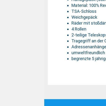
Material: 100% R
TSA-Schloss
Weichgepäck
Räder mit stoßdä
4 Rollen
2-teilige Telesko
Tragegriff an der 
Adressenanhänger
umweltfreundlich
begrenzte 5 jährig