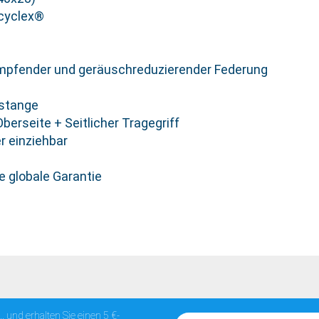
ecyclex®
mpfender und geräuschreduzierender Federung
pstange
Oberseite + Seitlicher Tragegriff
 einziehbar
e globale Garantie
... und erhalten Sie einen 5 €-