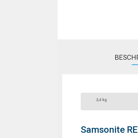
BESCH
2,4 kg
Samsonite R