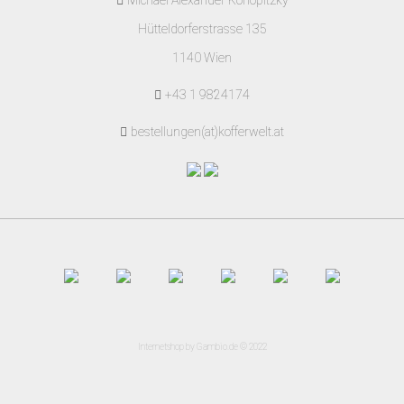
Michael Alexander Konopitzky
Hütteldorferstrasse 135
1140 Wien
+43 1 9824174
bestellungen(at)kofferwelt.at
Internetshop
by Gambio.de © 2022