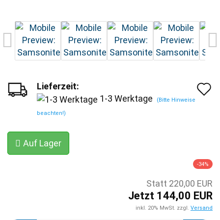
Lieferzeit:
A
1-3 Werktage
(Bitte Hinweise
d
beachten!)
M
Auf Lager
-34%
Statt 220,00 EUR
Jetzt 144,00 EUR
inkl. 20% MwSt. zzgl.
Versand