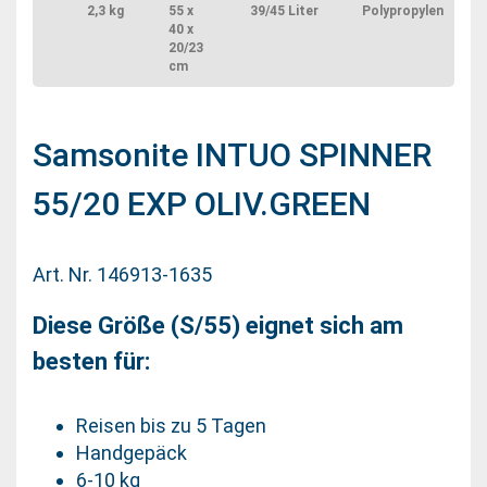
2,3 kg
55 x
39/45 Liter
Polypropylen
40 x
20/23
cm
Samsonite INTUO SPINNER
55/20 EXP OLIV.GREEN
Art. Nr. 146913-1635
Diese Größe (S/55) eignet sich am
besten für:
Reisen bis zu 5 Tagen
Handgepäck
6-10 kg