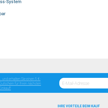
uss-System
bar
... und erhalten Sie einen 5 €-
Gutschein für Ihren nächsten
Einkauf!
IHRE VORTEILE BEIM KAUF