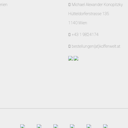
erien
Michael Alexander Konopitzky
Hütteldorferstrasse 135
1140 Wien
+43 1 9824174
bestellungen(at)kofferwelt.at