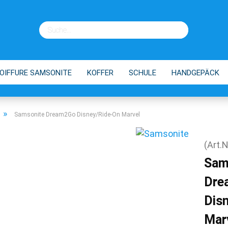
OIFFURE SAMSONITE
KOFFER
SCHULE
HANDGEPÄCK
EINKAUFSTROLLEY
TIPPS
»
Samsonite Dream2Go Disney/Ride-On Marvel
(Art.N
Sam
Dre
Dis
Mar