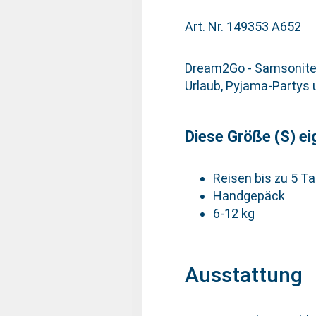
Art. Nr. 149353 A652
Dream2Go - Samsonites K
Urlaub, Pyjama-Partys 
Diese Größe (S) ei
Reisen bis zu 5 T
Handgepäck
6-12 kg
Ausstattung