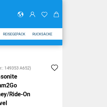
REISEGEPÄCK
RUCKSÄCKE
Auf
r.:
149353 A652
)
den
sonite
Merkzettel
am2Go
ney/Ride-On
vel