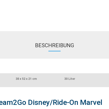
BESCHREIBUNG
38 x 52 x 21 cm
30 Liter
eam2Go Disney/Ride-On Marvel