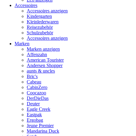
Accessoires
Accessoires anzeigen
Kindergarten
Kleinlederwaren
Reisezubehör
Schulzubehör
Accessoires anzeigen
Marken
Marken anzeigen
Affenzahn
American Tourister
Andersen Shopper
aunts & uncles
Bric's
Cabeau
CabinZero
Coocazoo
DerDieDas
Deuter
Eagle Creek
Eastpak
Ergobag
Jeune Premier
Mandarina Duck