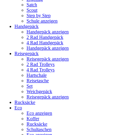
Satch
Scout
Step by Step
Schule anzeigen
Handgepäck
Handgepäck anzeigen
2 Rad Handgepäck
4 Rad Handgepäck
Handgepäck anzeigen
Reisegepäck
Reisegepäck anzeigen
2 Rad Trolleys
4 Rad Trolleys
Hartschale
Reisetasche
Set
Weichgepäck
Reisegepäck anzeigen
Rucksäcke
Eco
Eco anzeigen
Koffer
Rucksäcke
Schultaschen
Eco anzeigen