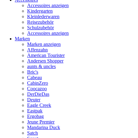
Accessoires anzeigen
Kindergarten
Kleinlederwaren
Reisezubehör
Schulzubehör
Accessoires anzeigen
Marken
Marken anzeigen
Affenzahn
American Tourister
Andersen Shopper
aunts & uncles
Bric's
Cabeau
CabinZero
Coocazoo
DerDieDas
Deuter
Eagle Creek
Eastpak
Ergobag
Jeune Premier
Mandarina Duck
Satch