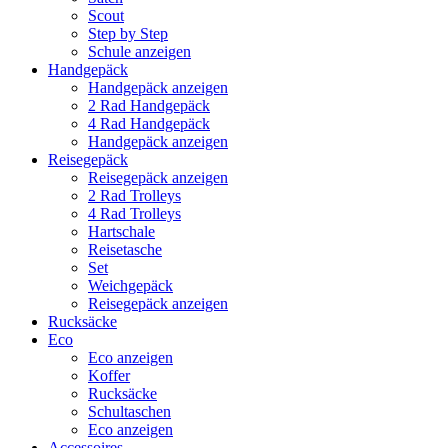
Scout
Step by Step
Schule anzeigen
Handgepäck
Handgepäck anzeigen
2 Rad Handgepäck
4 Rad Handgepäck
Handgepäck anzeigen
Reisegepäck
Reisegepäck anzeigen
2 Rad Trolleys
4 Rad Trolleys
Hartschale
Reisetasche
Set
Weichgepäck
Reisegepäck anzeigen
Rucksäcke
Eco
Eco anzeigen
Koffer
Rucksäcke
Schultaschen
Eco anzeigen
Accessoires