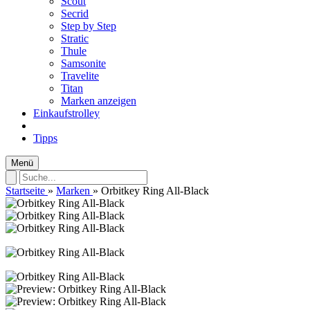
Scout
Secrid
Step by Step
Stratic
Thule
Samsonite
Travelite
Titan
Marken anzeigen
Einkaufstrolley
Tipps
Menü
Startseite
»
Marken
»
Orbitkey Ring All-Black