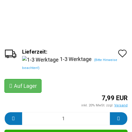
Lieferzeit:
A
1-3 Werktage
(Bitte Hinweise
d
beachten!)
M
Auf Lager
7,99 EUR
inkl. 20% MwSt. zzgl.
Versand