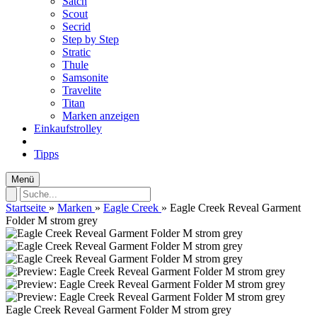
Satch
Scout
Secrid
Step by Step
Stratic
Thule
Samsonite
Travelite
Titan
Marken anzeigen
Einkaufstrolley
Tipps
Menü
Startseite
»
Marken
»
Eagle Creek
»
Eagle Creek Reveal Garment
Folder M strom grey
Eagle Creek Reveal Garment Folder M strom grey