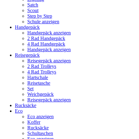
Satch
Scout
Step by Step
Schule anzeigen
Handgepäck
Handgepäck anzeigen
2 Rad Handgepäck
4 Rad Handgepäck
Handgepäck anzeigen
Reisegepäck
Reisegepäck anzeigen
2 Rad Trolleys
4 Rad Trolleys
Hartschale
Reisetasche
Set
Weichgepäck
Reisegepäck anzeigen
Rucksäcke
Eco
Eco anzeigen
Koffer
Rucksäcke
Schultaschen
Eco anzeigen