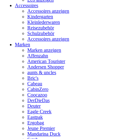
Accessoires
Accessoires anzeigen
Kindergarten
Kleinlederwaren
Reisezubehör
Schulzubehör
Accessoires anzeigen
Marken
Marken anzeigen
Affenzahn
American Tourister
Andersen Shopper
aunts & uncles
Bric's
Cabeau
CabinZero
Coocazoo
DerDieDas
Deuter
Eagle Creek
Eastpak
Ergobag
Jeune Premier
Mandarina Duck