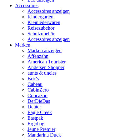
Accessoires
Accessoires anzeigen
Kindergarten
Kleinlederwaren
Reisezubehör
Schulzubehör
Accessoires anzeigen
Marken
Marken anzeigen
Affenzahn
American Tourister
Andersen Shopper
aunts & uncles
Bric's
Cabeau
CabinZero
Coocazoo
DerDieDas
Deuter
Eagle Creek
Eastpak
Ergobag
Jeune Premier
Mandarina Duck