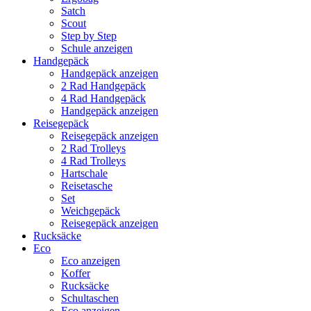
Satch
Scout
Step by Step
Schule anzeigen
Handgepäck
Handgepäck anzeigen
2 Rad Handgepäck
4 Rad Handgepäck
Handgepäck anzeigen
Reisegepäck
Reisegepäck anzeigen
2 Rad Trolleys
4 Rad Trolleys
Hartschale
Reisetasche
Set
Weichgepäck
Reisegepäck anzeigen
Rucksäcke
Eco
Eco anzeigen
Koffer
Rucksäcke
Schultaschen
Eco anzeigen