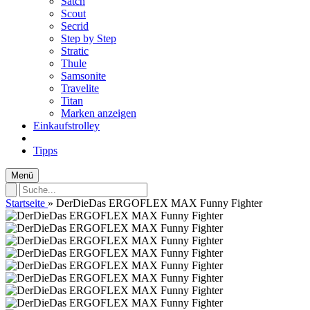
Satch
Scout
Secrid
Step by Step
Stratic
Thule
Samsonite
Travelite
Titan
Marken anzeigen
Einkaufstrolley
Tipps
Menü
Startseite
»
DerDieDas ERGOFLEX MAX Funny Fighter