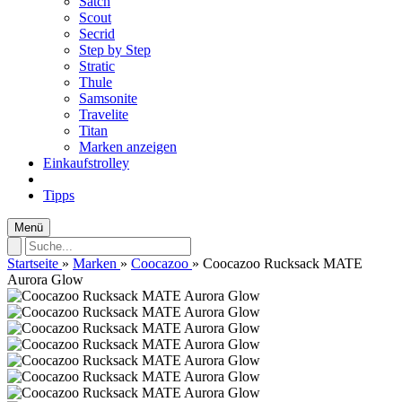
Satch
Scout
Secrid
Step by Step
Stratic
Thule
Samsonite
Travelite
Titan
Marken anzeigen
Einkaufstrolley
Tipps
Menü
Startseite
»
Marken
»
Coocazoo
»
Coocazoo Rucksack MATE
Aurora Glow