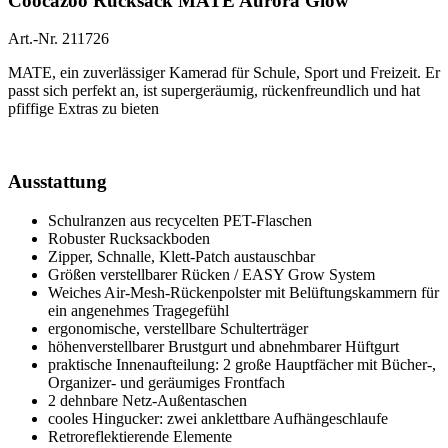
Coocazoo Rucksack MATE Aurora Glow
Art.-Nr. 211726
MATE, ein zuverlässiger Kamerad für Schule, Sport und Freizeit. Er
passt sich perfekt an, ist supergeräumig, rückenfreundlich und hat
pfiffige Extras zu bieten
Ausstattung
Schulranzen aus recycelten PET-Flaschen
Robuster Rucksackboden
Zipper, Schnalle, Klett-Patch austauschbar
Größen verstellbarer Rücken / EASY Grow System
Weiches Air-Mesh-Rückenpolster mit Belüftungskammern für
ein angenehmes Tragegefühl
ergonomische, verstellbare Schulterträger
höhenverstellbarer Brustgurt und abnehmbarer Hüftgurt
praktische Innenaufteilung: 2 große Hauptfächer mit Bücher-,
Organizer- und geräumiges Frontfach
2 dehnbare Netz-Außentaschen
cooles Hingucker: zwei anklettbare Aufhängeschlaufe
Retroreflektierende Elemente