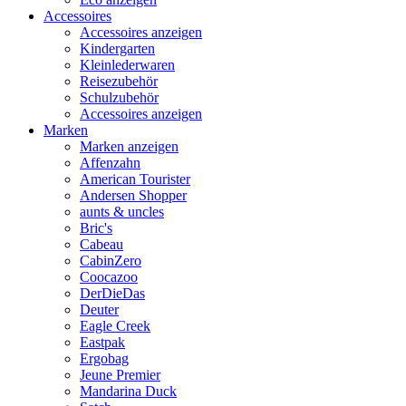
Accessoires
Accessoires anzeigen
Kindergarten
Kleinlederwaren
Reisezubehör
Schulzubehör
Accessoires anzeigen
Marken
Marken anzeigen
Affenzahn
American Tourister
Andersen Shopper
aunts & uncles
Bric's
Cabeau
CabinZero
Coocazoo
DerDieDas
Deuter
Eagle Creek
Eastpak
Ergobag
Jeune Premier
Mandarina Duck