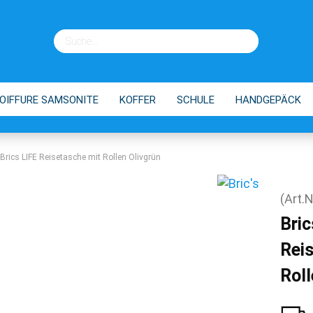
OIFFURE SAMSONITE
KOFFER
SCHULE
HANDGEPÄCK
EINKAUFSTROLLEY
TIPPS
Brics LIFE Reisetasche mit Rollen Olivgrün
(Art.N
Bric
Rei
Roll