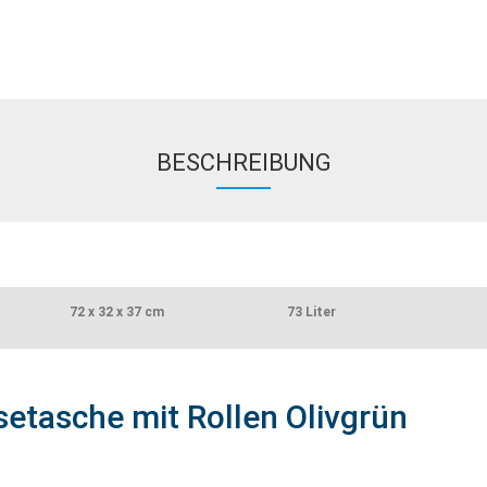
BESCHREIBUNG
72 x 32 x 37 cm
73 Liter
isetasche mit Rollen Olivgrün