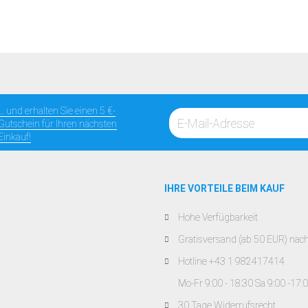
... und erhalten Sie einen 5 €-
Gutschein für Ihren nächsten
Einkauf!
IHRE VORTEILE BEIM KAUF
Hohe Verfügbarkeit
Gratisversand (ab 50 EUR) nac
Hotline +43 1 982417414
Mo-Fr 9:00 - 18:30 Sa 9:00 -17:
30 Tage Widerrufsrecht