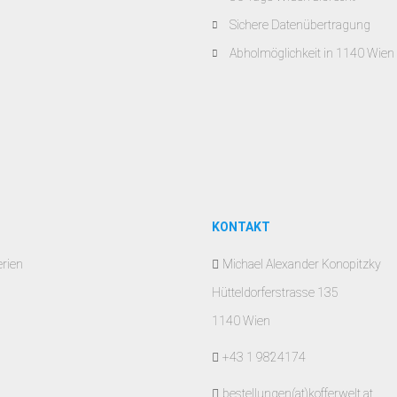
Sichere Datenübertragung
Abholmöglichkeit in 1140 Wien
KONTAKT
erien
Michael Alexander Konopitzky
Hütteldorferstrasse 135
1140 Wien
+43 1 9824174
bestellungen(at)kofferwelt.at