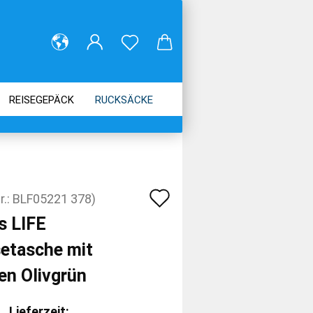
REISEGEPÄCK
RUCKSÄCKE
Auf
r.:
BLF05221 378
)
den
s LIFE
Merkzettel
setasche mit
en Olivgrün
Lieferzeit: