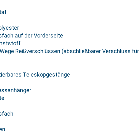
tat
olyester
sfach auf der Vorderseite
nststoff
-Wege Reißverschlüssen (abschließbarer Verschluss fü
etierbares Teleskopgestänge
essanhänger
te
ssfach
ien