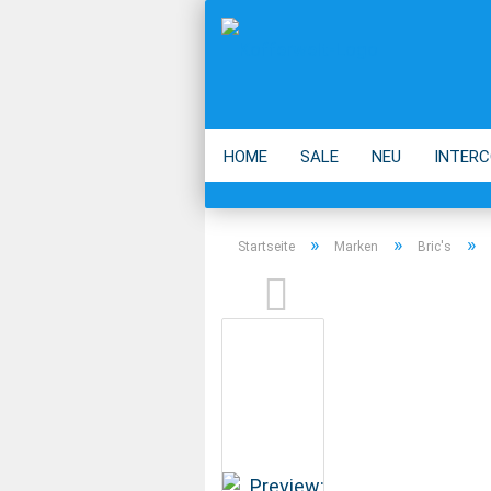
HOME
SALE
NEU
INTERC
ECO
ACCESSOIRES
MARKEN
»
»
»
Startseite
Marken
Bric's