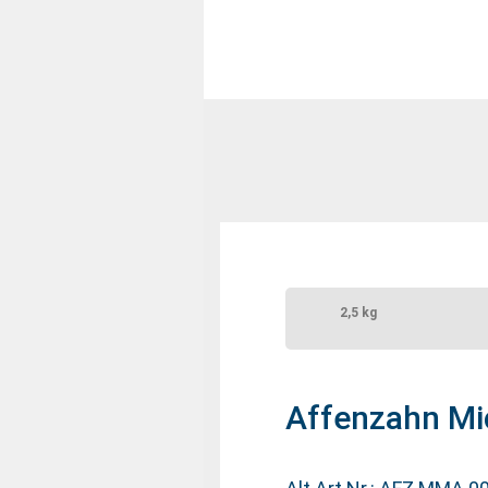
2,5 kg
Affenzahn Mic