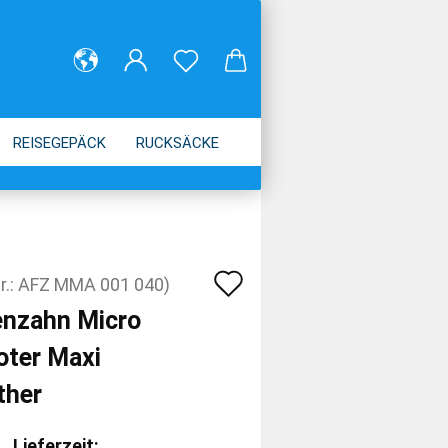
REISEGEPÄCK
RUCKSÄCKE
Auf
r.:
AFZ MMA 001 040
)
den
enzahn Micro
Merkzettel
oter Maxi
ther
Lieferzeit: