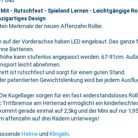
01 040
Mit - Rutschfest - Spielend Lernen - Leichtgängige Rol
nzigartiges Design
sten Merkmale der neuen Affenzahn Roller.
n auf der Vorderachse haben LED eingebaut. Das ganze f
ne Batterien.
rhöhe kann stufenlos angepasst werden. 67-91cm. Auße
ansport leicht abnehmen.
rett ist rutschfest und sorgt für einen guten Stand.
er patentierten Gewichtslenkung wird bei jedem Ausflug
Die Kugellager sorgen für ein fast widerstandsloses Rol
:
Trittbremse am Hinterrad ermöglicht ein kinderleicht
 kommt gerade einmal auf 2,5kg und der Mini auf nur 1,95
Im affenzahn auf drei Rädern unterwegs!
Passende
Helme
und
Klingeln
.