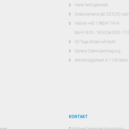
Hohe Verfügbarkeit
Gratisversand (ab 50 EUR) nac
Hotline +43 1 982417414
Mo-Fr 9:00 - 18:30 Sa 9:00 -17:
30 Tage Widerrufsrecht
Sichere Datenübertragung
Abholmöglichkeit in 1140 Wien
KONTAKT
erien
Michael Alexander Konopitzky