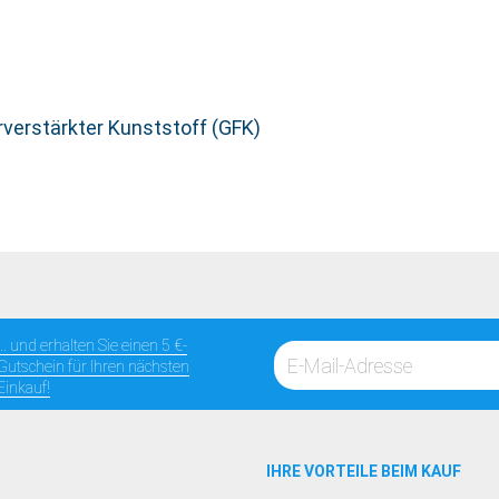
rverstärkter Kunststoff (GFK)
... und erhalten Sie einen 5 €-
Gutschein für Ihren nächsten
Einkauf!
IHRE VORTEILE BEIM KAUF