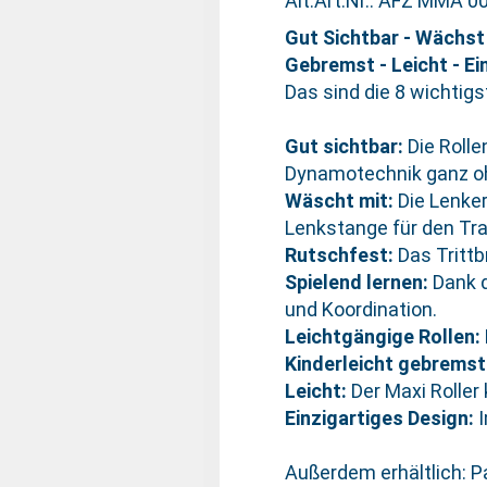
Alt.Art.Nr.: AFZ MMA 0
Gut Sichtbar - Wächst 
Gebremst - Leicht - Ei
Das sind die 8 wichtig
Gut sichtbar:
Die Rolle
Dynamotechnik ganz oh
Wäscht mit:
Die Lenke
Lenkstange für den Tr
Rutschfest:
Das Trittb
Spielend lernen:
Dank d
und Koordination.
Leichtgängige Rollen:
Kinderleicht gebremst
Leicht:
Der Maxi Roller
Einzigartiges Design:
Außerdem erhältlich: 