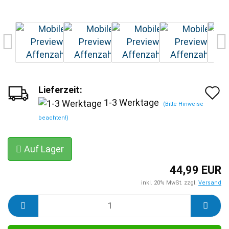
Lieferzeit:
A
1-3 Werktage
(Bitte Hinweise
d
beachten!)
M
Auf Lager
44,99 EUR
inkl. 20% MwSt. zzgl.
Versand