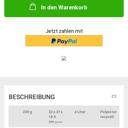
In den Warenkorb
Jetzt zahlen mit
BESCHREIBUNG
230 g
22 x 37 x
4 Liter
Polyester
18.5
recycelt
cm
(B/H/T)