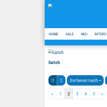
HOME
SALE
NEU
INTERC
ECO
ACCESSOIRES
MARKEN
Satch
Sortieren nach
«
1
2
3
4
5
»