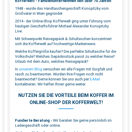
Kofferwelt - Familienunternehmen seit über 70 Jahren
1948 - wurde das Handtaschengeschäft Konopitzky vom
Großvater in Wien gegründet
2014 - der Online-Shop Kofferwelt ging unter Führung vom
heutigen Geschäftsführer Michael Alexander Konopitzky
Live.
Mit Schwerpunkt Reisegepäck & Schultaschen konzentriert
sich die Kofferwelt auf hochwertige Markenware.
Welche Koffergröße kaufen? Die perfekte Schultasche für die
Volkschule? Welches Gepäcksstück passt zu welcher Reise?
Urlaub mit dem Auto, welches Reisegepäck?
In
unserem Blog
versuchen wir alle Fragen mit Sorgfalt und
rasch zu beantworten. Wurden Ihre Fragen noch nicht
beantwortet? Gerne können Sie uns auch per
E-Mail
kontaktieren. Wir helfen Ihnen gerne weiter.
NUTZEN SIE DIE VORTEILE BEIM KOFFER IM
ONLINE-SHOP DER KOFFERWELT!
Fundierte Beratung -
Wir beraten Sie gerne persönlich im
Ladengeschäft oder online.